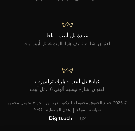
عيادة تل أبيب - يافا
العنوان: شارع ناتيف هَمازالوت 4، تل أبيب يافا
عيادة تل أبيب - بارك تزاميرت
العنوان: شارع نيسيم ألوني 10، تل أبيب
© 2026 جميع الحقوق محفوظة للدكتور غوبرين – جراح تجميل مختص
سياسة الموقع
إعلان الوصولية
SEO
UI-UX