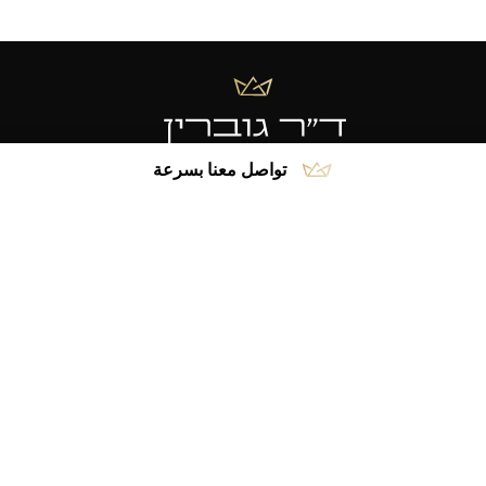
تواصل معنا بسرعة
هاتف:
04-8550930
فاكس:
04-8550929
تصفح سريع
عن
عملية تجميل الأنف