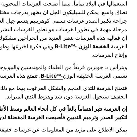
استعمالها في البلاد تماماً. بينما أصبحت الغرسات المحتوي
نطاق واسع. يمكن للسيليكون الجل ان يظهر بدرجات مختلف
جراحة تكبير الصدر غرسات تسمى كوهزيبيم يتسم جيل السيل
مرحلة مهمة في تطور الغرسات هو تطور الغرسات التشريح
إن فعالية هذه الغرسات بنظر العديد من الجراحين مشكوك
الغرسة
الخفيفة الوزن
-™
B-Lite
وهي فكرة اخترعها وطورها 
وإنتاج الغرسات.
ويترأس د. جوبرين فريقاً من العلماء والمهندسين والبيولوج
تسمى الغرسة الخفيفة الوزن
-™B-Lite
. تتمتع هذه الغرس
فتمنح الغرسة للثدي الحجم والشكل المرغوب بهما مع ذلك ال
الخفيف ستحول الغرسة دون شد وهبوط الثدي المتزايد.
إن الغرسة تثير اهتماماً بالغاً في كل أنحاء العالم وسط ا
لتكبير الصدر وترميم الثديين فأصبحت الغرسة المفضلة لدى 
يمكن الاطلاع على مزيد من المعلومات عن غرسات خفيفة ا