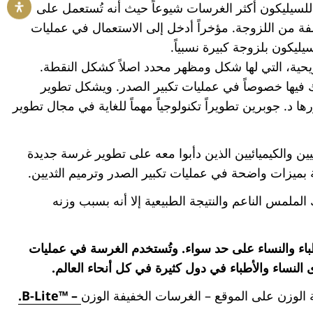
ة للسيليكون أكثر الغرسات شيوعاً حيث أنه تُستعمل على
ة من اللزوجة. مؤخراً أدخل إلى الاستعمال في عمليات
يكون بلزوجة كبيرة نسبياً.
ية، التي لها شكل ومظهر محدد اصلاً كشكل النقطة.
 فيها خصوصاً في عمليات تكبير الصدر. ويشكل تطوير
د. جوبرين تطويراً تكنولوجياً مهماً للغاية في مجال تطوير
يين والكيميائيين الذين دأبوا معه على تطوير غرسة جديدة
ة بميزات واضحة في عمليات تكبير الصدر وترميم الثديين.
ملمس الناعم والنتيجة الطبيعية إلا أنه بسبب وزنه
لأطباء والنساء على حد سواء. وتُستخدم الغرسة في عمليات
النساء والأطباء في دول كثيرة في كل أنحاء العالم.
لوزن على الموقع – الغرسات الخفيفة الوزن
– ™B-Lite.