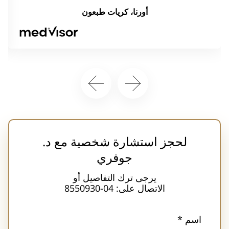
نجح في تهدئة مخاوفي بشأن عملية ابنتي. تمت
أورنا، كريات طبعون
العملية تمامًا كما وعد الدكتور جوبرين. أنا
وابنتي راضيتان جدًا عن النتيجة، العناية
والاحترافية. شكرًا جزيلاً.
لحجز استشارة شخصية مع د.
جوفري
يرجى ترك التفاصيل أو
الاتصال على: 04-8550930