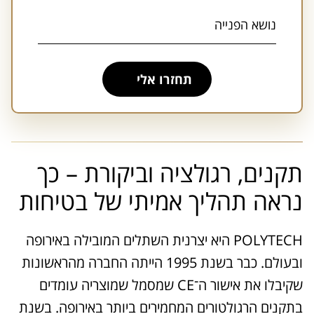
תחזרו אלי
A
l
t
e
r
n
תקנים, רגולציה וביקורת – כך
a
t
i
נראה תהליך אמיתי של בטיחות
v
e
:
POLYTECH היא יצרנית השתלים המובילה באירופה
ובעולם. כבר בשנת 1995 הייתה החברה מהראשונות
שקיבלו את אישור ה־CE שמסמל שמוצריה עומדים
בתקנים הרגולטורים המחמירים ביותר באירופה. בשנת