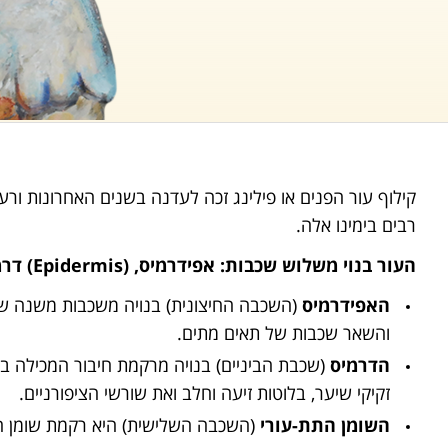
קילוף עור הפנים או פילינג זכה לעדנה בשנים האחרונות ורעי
רבים בימינו אלה.
העור בנוי משלוש שכבות: אפידרמיס, (Epidermis) דרמיס, (Dermis) ושומן תת עורי (Subcutaneous fat).
האפידרמיס
(השכבה החיצונית) בנויה משכבות משנה שה
והשאר שכבות של תאים מתים.
הדרמיס
(שכבת הביניים) בנויה מרקמת חיבור המכילה בתו
זקיקי שיער, בלוטות זיעה וחלב ואת שורשי הציפורניים.
השומן התת-עורי
(השכבה השלישית) היא רקמת שומן 