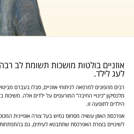
אוזניים בולטות מושכות תשומת לב רבה ו
לעג לילד.
רבים מהפונים למרפאה לניתוחי אוזניים, סבלו בעברם מביטויים 
מלכסיקון “כינויי החיבה” המורעפים על ילדים אלה. משיכות 
הילדים לתופעה זו.
אפרכסת האוזן עשויה מסחוס גמיש בעל צורה אופיינית המכ
לשינויים בצורת האפרכסת שתתבטא לעיתים, גם בהתפתחות או