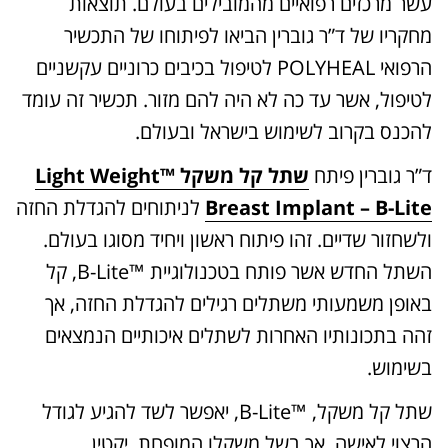
עשר מרכזים רפואיים מהמובילים בעולם. תוצאות
מחקריו של ד”ר גוברין הביאו לפיתוחו של התכשיר
הרפואי POLYHEAL לטיפול בכיבים כרוניים עקשניים
לטיפול, אשר עד כה לא היה להם מזור. תכשיר זה עומד
להכנס בקרוב לשימוש בישראל ובעולם.
ד”ר גוברין פיתח
שתל קל משקל ™Light Weight
Breast Implant – B-Lite
לניתוחים להגדלת החזה
ולשחזור שדיים. זהו פיתוח ראשון ויחיד מסוגו בעולם.
השתל החדש אשר פותח בטכנולוגיית ™B-Lite, קל
באופן משמעותי משתלים רגילים להגדלת החזה, אך
זהה בתכונותיו האחרות לשתלים איכותיים הנמצאים
בשימוש.
שתל קל משקל, ™B-Lite, יאפשר לשד להגיע לגודל
הרצוי לאישה, אך בשל משקלו המופחת, יקטין