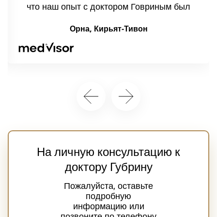
что наш опыт с доктором Говриным был
замечательным. Он был чрезвычайно
Орна, Кирьят-Тивон
добрым и с большим терпением сумел
развеять мои опасения по поводу
операции дочери. Операция прошла
точно так, как обещал доктор Говрин.
Мы с дочерью очень довольны
результатом, отношением и
профессионализмом. Большое спасибо.
На личную консультацию к
доктору Губрину
Пожалуйста, оставьте
подробную
информацию или
позвоните по телефону