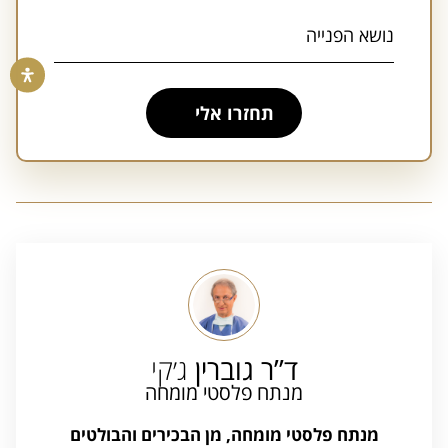
תחזרו אלי
A
l
t
e
r
n
a
t
i
v
e
:
ד”ר גוברין
ג׳קי
מנתח פלסטי מומחה
מנתח פלסטי מומחה, מן הבכירים והבולטים