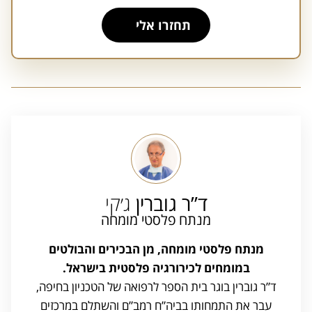
תחזרו אלי
A
l
t
e
r
n
a
t
i
v
e
:
ד”ר גוברין
ג׳קי
מנתח פלסטי מומחה
מנתח פלסטי מומחה, מן הבכירים והבולטים
במומחים לכירורגיה פלסטית בישראל.
ד”ר גוברין בוגר בית הספר לרפואה של הטכניון בחיפה,
עבר את התמחותו בביה”ח רמב”ם והשתלם במרכזים